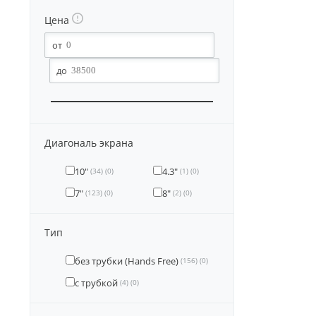
Цена
Диагональ экрана
10"
4.3"
(34)
(0)
(1)
(0)
7"
8"
(123)
(0)
(2)
(0)
Тип
без трубки (Hands Free)
(156)
(0)
с трубкой
(4)
(0)