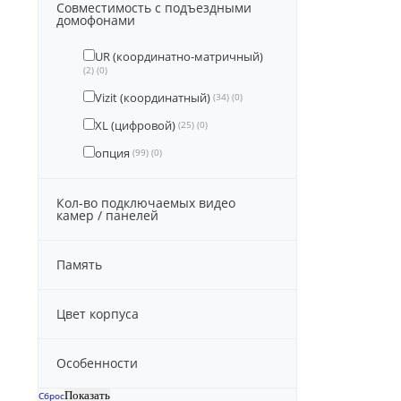
Совместимость с подъездными
домофонами
UR (координатно-матричный)
(2)
(0)
Vizit (координатный)
(34)
(0)
XL (цифровой)
(25)
(0)
опция
(99)
(0)
Кол-во подключаемых видео
камер / панелей
Память
Цвет корпуса
Особенности
Сброс