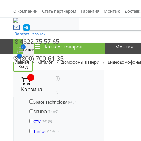
О компании
Стать партнером
Гарантия
Монтаж
Доставк
Заказать звонок
8 4822 75 57 65
Каталог товаров
Монтаж
0
0
8 (800) 700-61-35
Главная
Каталог
Домофоны в Твери
Видеодомофоны 
Вход
Производитель
Корзина
Smartec
(4)
(0)
Space Technology
(4)
(0)
SKUDO
(14)
(0)
CTV
(24)
(0)
Tantos
(114)
(0)