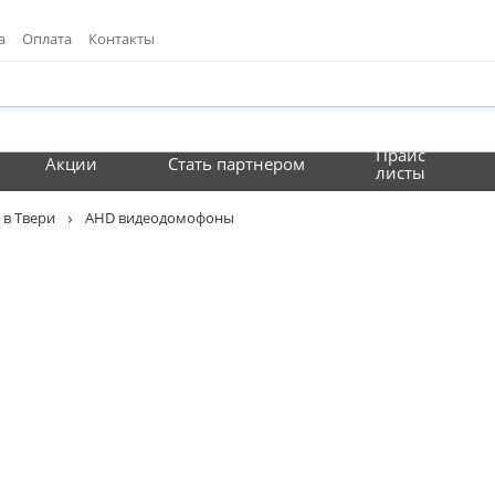
а
Оплата
Контакты
Прайс
Акции
Стать партнером
листы
в Твери
AHD видеодомофоны