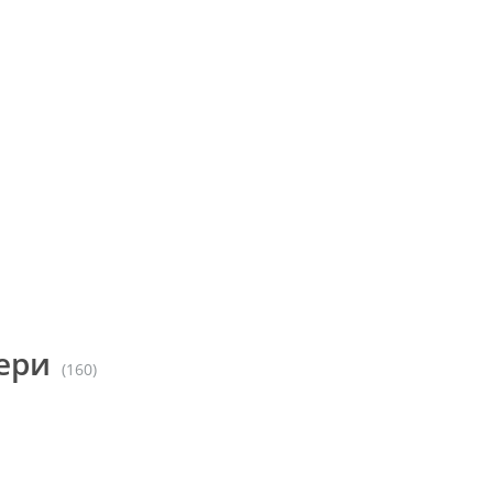
ери
(160)