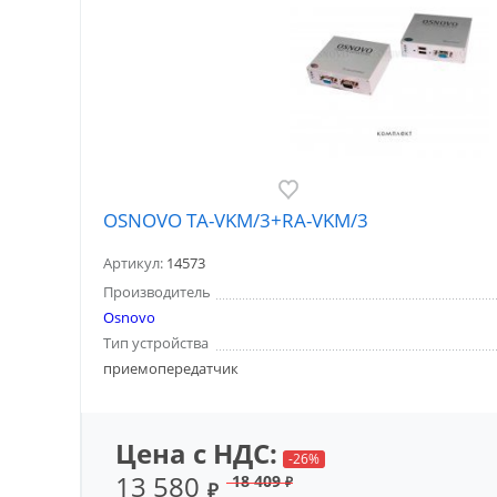
OSNOVO TA-VKM/3+RA-VKM/3
Артикул:
14573
Производитель
Osnovo
Тип устройства
приемопередатчик
Цена с НДС:
-26%
13 580
18 409
₽
₽