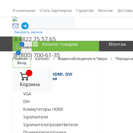
О компании
Стать партнером
Гарантия
Монтаж
Доставк
Заказать звонок
8 4822 75 57 65
Каталог товаров
Монтаж
0
0
8 (800) 700-61-35
Главная
Каталог
Видеонаблюдение в Твери
Передача
Вход
Передача VGA, HDMI, DVI
сигналов в Твери
Корзина
HDMI
VGA
DVI
Коммутаторы HDMI
Удлинители
Удлинители/разветвители
Приемопередатчики