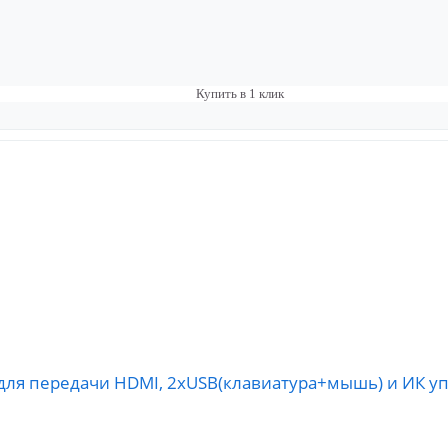
Купить в 1 клик
я передачи HDMI, 2хUSB(клавиатура+мышь) и ИК упр