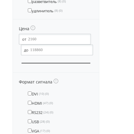
разветвитель
(8)
(0)
удлинитель
(8)
(0)
Цена
Формат сигнала
DVI
(10)
(0)
HDMI
(47)
(0)
RS232
(24)
(0)
USB
(28)
(0)
VGA
(17)
(0)