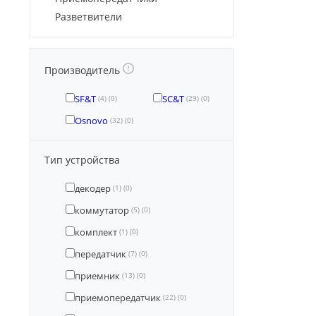
Разветвители
Производитель
SF&T
SC&T
(4)
(0)
(29)
(0)
Osnovo
(32)
(0)
Тип устройства
декодер
(1)
(0)
коммутатор
(5)
(0)
комплект
(1)
(0)
передатчик
(7)
(0)
приемник
(13)
(0)
приемопередатчик
(22)
(0)