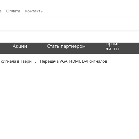
а
Оплата
Контакты
Прайс
Акции
Стать партнером
листы
 сигнала в Твери
Передача VGA, HDMI, DVI сигналов