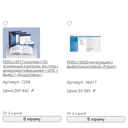
PERCo-SP17 комплект ПО
PERCo-SM20 интеграция с
Усиленный контроль доступа с
видеоподсистемой «Trassir»
видеоидентификацией + ОПС +
Видео + Дисциплина +
Центральный пост охраны
Артикул:
7208
Артикул:
36417
Цена:
269 442
₽
Цена:
33 085
₽
От 2-х дней
От 2-х дней