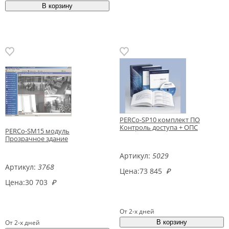
PERCo-SP10 комплект ПО
Контроль доступа + ОПС
PERCo-SM15 модуль
Прозрачное здание
Артикул:
5029
Артикул:
3768
Цена:
73 845
₽
Цена:
30 703
₽
От 2-х дней
От 2-х дней