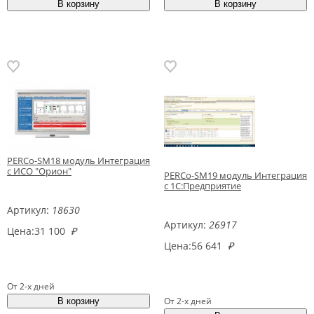
PERCo-SM18 модуль Интеграция
с ИСО "Орион"
PERCo-SM19 модуль Интеграция
с 1С:Предприятие
Артикул:
18630
Артикул:
26917
Цена:
31 100
₽
Цена:
56 641
₽
От 2-х дней
От 2-х дней