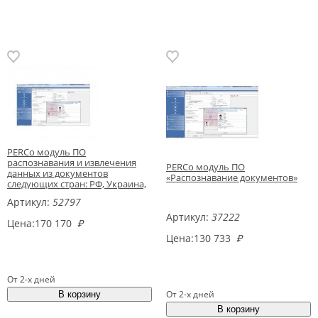
PERCo модуль ПО
распознавания и извлечения
PERCo модуль ПО
данных из документов
«Распознавание документов»
следующих стран: РФ, Украина,
Казахстана, Беларусь,
Артикул:
52797
Кыргызстан, Таджикистан,
Узбекистан, Азербайджан
Артикул:
37222
Цена:
170 170
₽
Цена:
130 733
₽
От 2-х дней
От 2-х дней