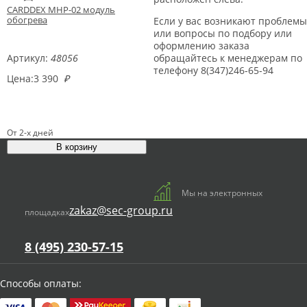
CARDDEX MHP-02 модуль
обогрева
Если у вас возникают проблемы
или вопросы по подбору или
оформлению заказа
Артикул:
48056
обращайтесь к менеджерам по
телефону 8(347)246-65-94
Цена:
3 390
₽
От 2-х дней
Мы на электронных
zakaz@sec-group.ru
площадках
8 (495) 230-57-15
Способы оплаты: