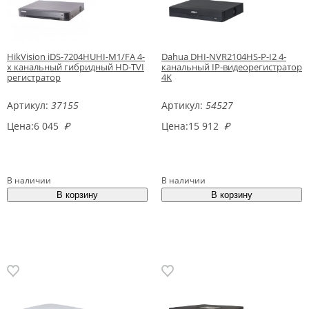
HikVision iDS-7204HUHI-M1/FA 4-
Dahua DHI-NVR2104HS-P-I2 4-
х канальный гибридный HD-TVI
канальный IP-видеорегистратор
регистратор
4K
Артикул:
37155
Артикул:
54527
Цена:
6 045
₽
Цена:
15 912
₽
В наличии
В наличии