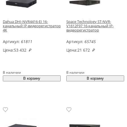
Dahua DHI-NVR4416-EI 16-
Space Technology ST-NVR-
канальный IP-видеорегистратор
V1612F97 16-канальный IP-
4K
видеорегистратор
Артикул:
61811
Артикул:
65745
Цена:
53 432
₽
Цена:
21 672
₽
В наличии
В наличии