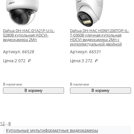
Dahua DH-HAC-D1A21P-U-IL-
Dahua DH-HAC-HDW1200TQP-IL-
0280B купольная HDCVI-
T-0360B уличная купольная
видеокамера 2Мп
HDCVI-видеокамера 2Мп с
интеллектуальной двойной
подсветкой
Артикул:
66528
Артикул:
66531
Цена:
2 072
₽
Цена:
3 272
₽
В наличии
В наличии
1
2
...
8
Купольные мультиформатные видеокамеры