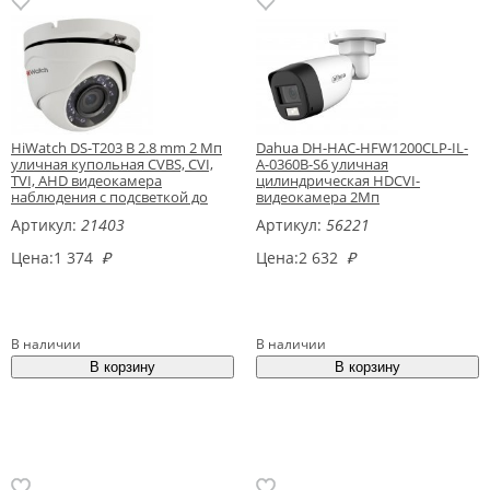
HiWatch DS-T203 B 2.8 mm 2 Мп
Dahua DH-HAC-HFW1200CLP-IL-
уличная купольная CVBS, CVI,
A-0360B-S6 уличная
TVI, AHD видеокамера
цилиндрическая HDCVI-
наблюдения с подсветкой до
видеокамера 2Мп
20м
Артикул:
21403
Артикул:
56221
Цена:
1 374
₽
Цена:
2 632
₽
В наличии
В наличии