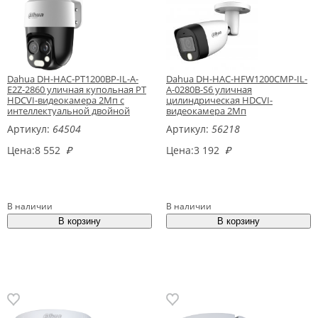
Dahua DH-HAC-PT1200BP-IL-A-
Dahua DH-HAC-HFW1200CMP-IL-
E2Z-2860 уличная купольная PT
A-0280B-S6 уличная
HDCVI-видеокамера 2Мп с
цилиндрическая HDCVI-
интеллектуальной двойной
видеокамера 2Мп
подсветкой
Артикул:
64504
Артикул:
56218
Цена:
8 552
₽
Цена:
3 192
₽
В наличии
В наличии