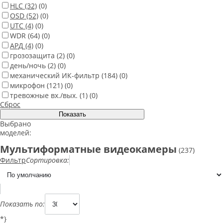
HLC
(32)
(0)
OSD
(52)
(0)
UTC
(4)
(0)
WDR
(64)
(0)
АРД
(4)
(0)
грозозащита
(2)
(0)
день/ночь
(2)
(0)
механический ИК-фильтр
(184)
(0)
микрофон
(121)
(0)
тревожные вх./вых.
(1)
(0)
Сброс
Выбрано
моделей:
Мультиформатные видеокамеры
(237)
Фильтр
Сортировка:
Показать по:
*}