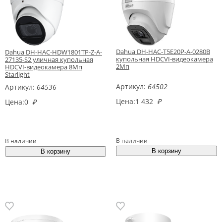
Dahua DH-HAC-T5E20P-A-0280B
Dahua DH-HAC-HDW1801TP-Z-A-
купольная HDCVI-видеокамера
27135-S2 уличная купольная
2Мп
HDCVI-видеокамера 8Мп
Starlight
Артикул:
64502
Артикул:
64536
Цена:
1 432
₽
Цена:
0
₽
В наличии
В наличии