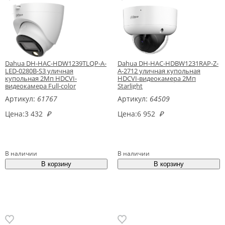
Dahua DH-HAC-HDW1239TLQP-A-
Dahua DH-HAC-HDBW1231RAP-Z-
LED-0280B-S3 уличная
A-2712 уличная купольная
купольная 2Мп HDCVI-
HDCVI-видеокамера 2Mп
видеокамера Full-color
Starlight
Артикул:
61767
Артикул:
64509
Цена:
3 432
₽
Цена:
6 952
₽
В наличии
В наличии