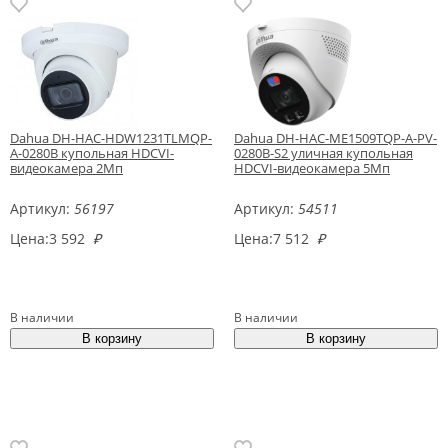
Dahua DH-HAC-HDW1231TLMQP-
Dahua DH-HAC-ME1509TQP-A-PV-
A-0280B купольная HDCVI-
0280B-S2 уличная купольная
видеокамера 2Мп
HDCVI-видеокамера 5Mп
Артикул:
56197
Артикул:
54511
Цена:
3 592
₽
Цена:
7 512
₽
В наличии
В наличии