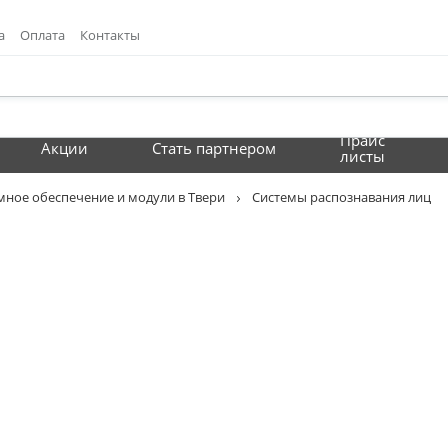
а
Оплата
Контакты
Прайс
Акции
Стать партнером
листы
ное обеспечение и модули в Твери
Системы распознавания лиц