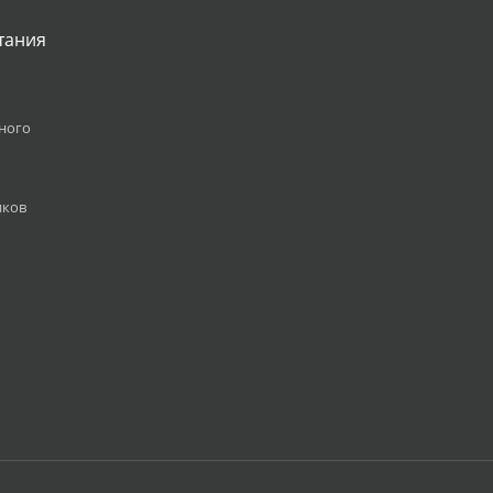
тания
ного
иков