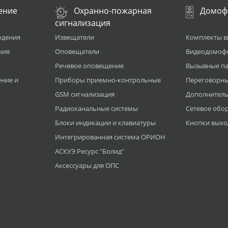
ение
Охранно-пожарная
Домоф
сигнализация
юдения
Извещатели
Комплекты 
ния
Оповещатели
Видеодомоф
Речевое оповещение
Вызывные п
ние и
Приборы приемно-контрольные
Переговорны
GSM сигнализация
Дополнитель
Радиоканальные системы
Сетевое обо
Блоки индикации и клавиатуры
Кнопки выхо
Интегрированная система ОРИОН
АСКУЭ Ресурс "Болид"
Аксессуары для ОПС