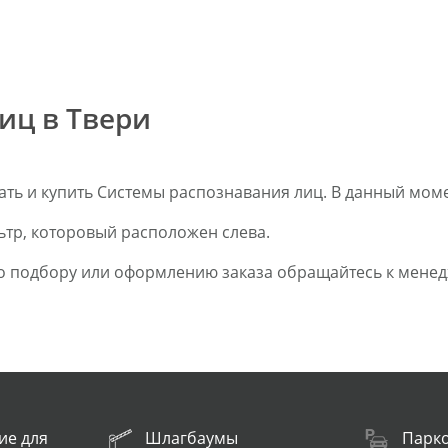
иц в Твери
ть и купить Системы распознавания лиц. В данный момен
ьтр, которовый расположен слева.
о подбору или оформлению заказа обращайтесь к менедж
ие для
Шлагбаумы
Парк