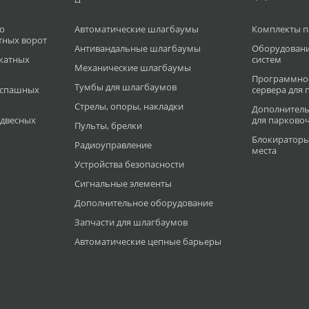
о
Автоматические шлагбаумы
Комплекты п
тных ворот
Антивандальные шлагбаумы
Оборудован
катных
систем
Механические шлагбаумы
Программное
Тумбы для шлагбаумов
аспашных
сервера для
Стрелы, опоры, накладки
Дополнитель
двесных
для парково
Пульты, брелки
Блокираторы
Радиоуправление
места
Устройства безопасности
Сигнальные элементы
Дополнительное оборудование
Запчасти для шлагбаумов
Автоматические цепные барьеры