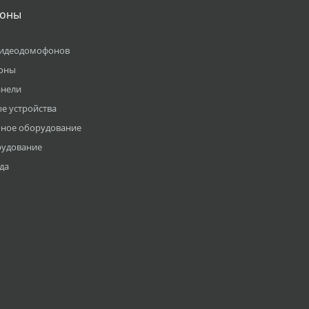
оны
видеодомофонов
оны
анели
е устройства
ное оборудование
рудование
да