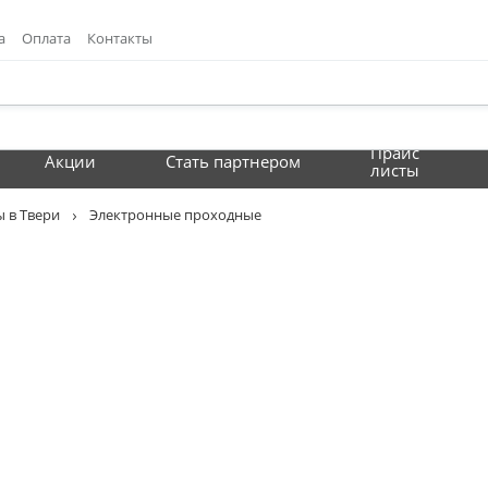
а
Оплата
Контакты
Прайс
Акции
Стать партнером
листы
 в Твери
Электронные проходные