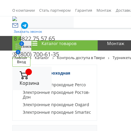
О компании
Стать партнером
Гарантия
Монтаж
Доставк
Заказать звонок
8 4822 75 57 65
Каталог товаров
Монтаж
0
0
8 (800) 700-61-35
Главная
Каталог
Контроль доступа в Твери
Турникеты
Вход
Электронная проходная
(турникет)
Корзина
Электронные проходные Perco
Электронные проходные Ростов-
Дон
Электронные проходные Oxgard
Электронные проходные Smartec