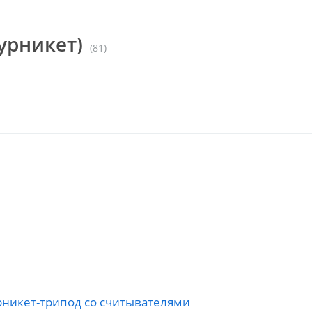
урникет)
(81)
турникет-трипод со считывателями