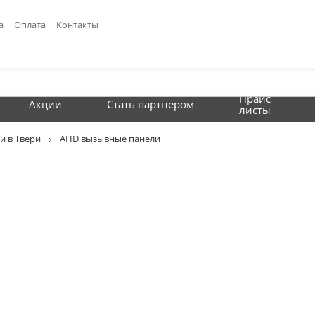
а
Оплата
Контакты
Прайс
Акции
Стать партнером
листы
и в Твери
AHD вызывные панели