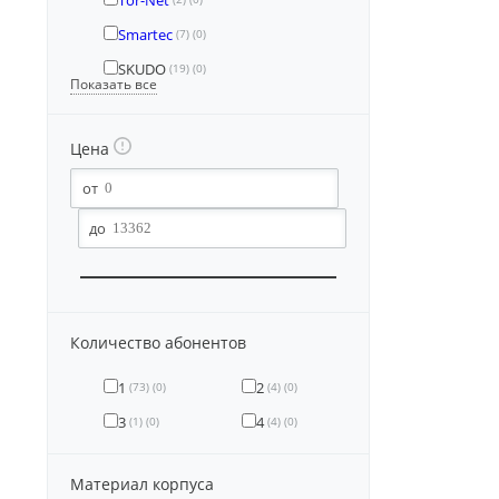
Tor-Net
Smartec
(7)
(0)
SKUDO
(19)
(0)
Показать все
Цена
Количество абонентов
1
2
(73)
(0)
(4)
(0)
3
4
(1)
(0)
(4)
(0)
Материал корпуса