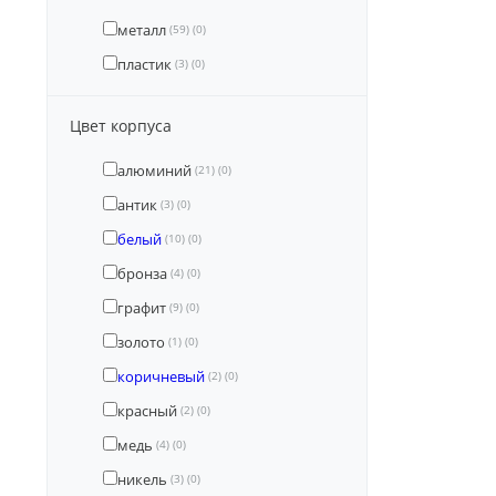
металл
(59)
(0)
пластик
(3)
(0)
Цвет корпуса
алюминий
(21)
(0)
антик
(3)
(0)
белый
(10)
(0)
бронза
(4)
(0)
графит
(9)
(0)
золото
(1)
(0)
коричневый
(2)
(0)
красный
(2)
(0)
медь
(4)
(0)
никель
(3)
(0)