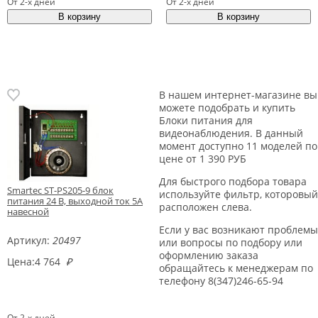
От 2-х дней
От 2-х дней
В нашем интернет-магазине вы
можете подобрать и купить
Блоки питания для
видеонаблюдения. В данный
момент доступно 11 моделей по
цене от 1 390 РУБ
Для быстрого подбора товара
Smartec ST-PS205-9 блок
используйте фильтр, которовый
питания 24 В, выходной ток 5А
расположен слева.
навесной
Если у вас возникают проблемы
Артикул:
20497
или вопросы по подбору или
оформлению заказа
Цена:
4 764
₽
обращайтесь к менеджерам по
телефону 8(347)246-65-94
От 2-х дней