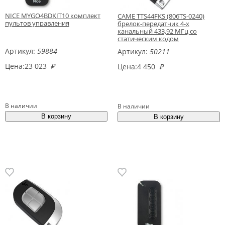
NICE MYGO4BDKIT10 комплект
CAME TTS44FKS (806TS-0240)
пультов управления
брелок-передатчик 4-х
канальный 433,92 МГц со
статическим кодом
Артикул:
59884
Артикул:
50211
Цена:
23 023
₽
Цена:
4 450
₽
В наличии
В наличии