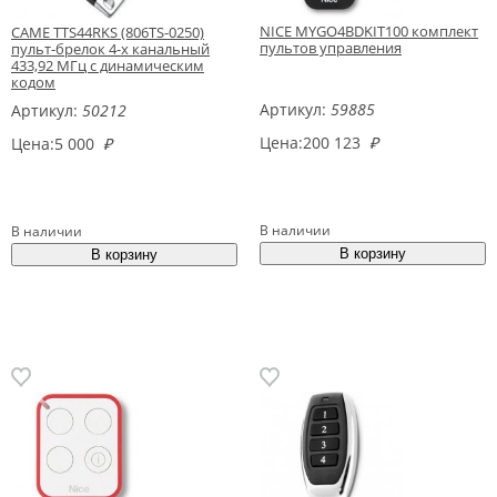
NICE MYGO4BDKIT100 комплект
CAME TTS44RKS (806TS-0250)
пультов управления
пульт-брелок 4-х канальный
433,92 МГц с динамическим
кодом
Артикул:
59885
Артикул:
50212
Цена:
200 123
₽
Цена:
5 000
₽
В наличии
В наличии