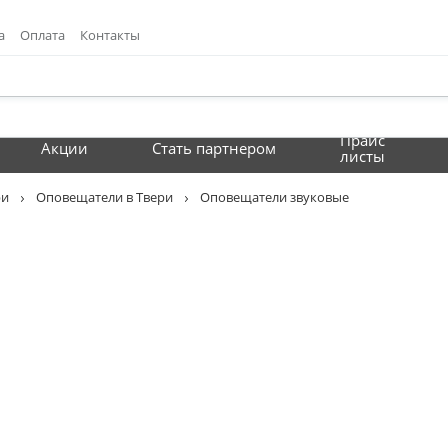
а
Оплата
Контакты
Прайс
Акции
Стать партнером
листы
ри
Оповещатели в Твери
Оповещатели звуковые