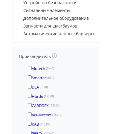
Устройства безопасности
Сигнальные элементы
Дополнительное оборудование
Запчасти для шлагбаумов
Автоматические цепные барьеры
Производитель
Alutech
(3)
(0)
Smartec
(6)
(0)
DEA
(9)
(0)
Hürde
(12)
(0)
CARDDEX
(14)
(0)
AN-Motors
(16)
(0)
КАВ
(16)
(0)
PERCo
(17)
(0)