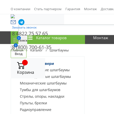
О компании
Стать партнером
Гарантия
Монтаж
Доставк
Заказать звонок
8 4822 75 57 65
Каталог товаров
Монтаж
0
0
8 (800) 700-61-35
Главная
Каталог
Шлагбаумы
Вход
Шлагбаумы в Твери
Автоматические шлагбаумы
Корзина
Антивандальные шлагбаумы
Механические шлагбаумы
Тумбы для шлагбаумов
Стрелы, опоры, накладки
Пульты, брелки
Радиоуправление