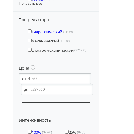
Показать все
Тип редуктора
гидравлический
(19)
(0)
механический
(16)
(0)
электромеханический
(229)
(0)
Цена
Интенсивность
100%
25%
(92)
(0)
(8)
(0)