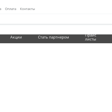
а
Оплата
Контакты
Прайс
Акции
Стать партнером
листы