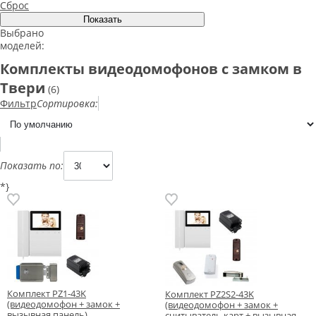
Сброс
Выбрано
моделей:
Комплекты видеодомофонов с замком в
Твери
(6)
Фильтр
Сортировка:
Показать по:
*}
Комплект PZ1-43K
Комплект PZ2S2-43K
(видеодомофон + замок +
(видеодомофон + замок +
вызывная панель)
считыватель карт + вызывная