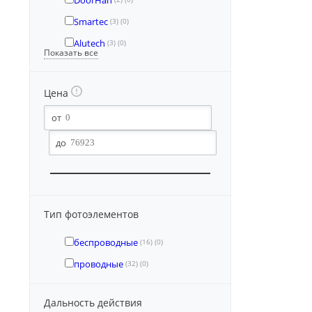
DoorHan
Smartec
(3)
(0)
Alutech
(3)
(0)
Показать все
Цена
Тип фотоэлементов
беспроводные
(16)
(0)
проводные
(32)
(0)
Дальность действия