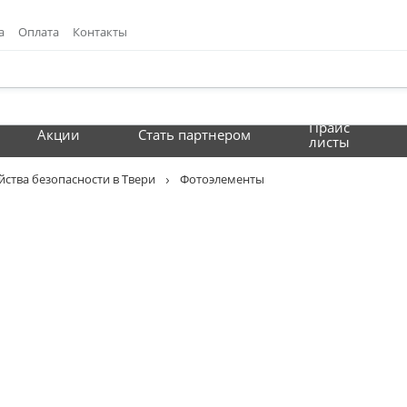
а
Оплата
Контакты
Прайс
Акции
Стать партнером
листы
йства безопасности в Твери
Фотоэлементы