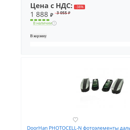
Цена с НДС:
-38%
1 888
3 055
₽
₽
В наличии
DoorHan PHOTOCELL-N фотоэлементы даль