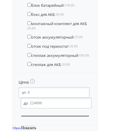
блок батарейный
(14)
(0)
бокс для АКБ
(4)
(0)
монтажный комплект для АКБ
(2)
(0)
отсек аккумуляторный
(7)
(0)
отсек под термостат
(2)
(0)
стеллаж аккумуляторный
(26)
(0)
стеллаж для АКБ
(2)
(0)
Цена
Сброс