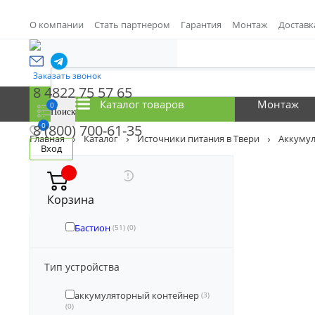
О компании
Стать партнером
Гарантия
Монтаж
Доставк
Заказать звонок
8 4822 75 57 65
Каталог товаров
Монтаж
0
0
8 (800) 700-61-35
Главная
Каталог
Источники питания в Твери
Аккумул
Вход
Производитель
Корзина
Болид
(9)
(0)
Бастион
(51)
(0)
Тип устройства
аккумуляторный контейнер
(3)
(0)