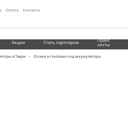
а
Оплата
Контакты
Прайс
Акции
Стать партнером
листы
яторы в Твери
Отсеки и стеллажи под аккумуляторы